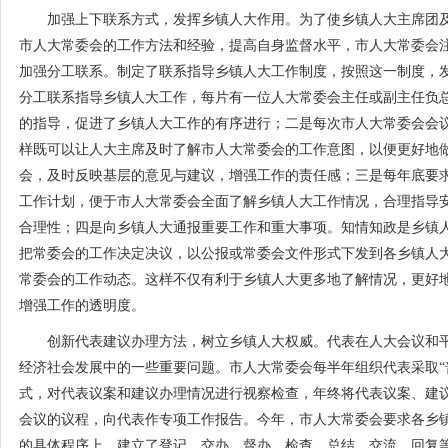
加强上下联系方式，发挥乡镇人大作用。为了使乡镇人大主席团及
市人大常委会的工作方法和经验，提高自身监督水平，市人大常委会
加强分工联系。制定了联系指导乡镇人大工作制度，按照这一制度，
分工联系指导乡镇人大工作，每片有一位人大常委会主任或副主任负
的指导，促进了乡镇人大工作的有序进行；二是每次市人大常委会会
样既可以让人大主席及时了解市人大常委会的工作意图，以便更好地
会，及时反映基层的意见与建议，增强工作的责任感；三是每年底要
工作计划，便于市人大常委会全面了解乡镇人大工作情况，合理指导
合理性；四是向乡镇人大通报重要工作和重大事项。知情知政是乡镇
把常委会的工作决定决议，以公报或常委会文件形式下发到各乡镇人
常委会的工作动态。这样不仅有利于乡镇人大更多地了解情况，更好
增强工作的透明度。
创新代表建议办理方法，树立乡镇人大权威。代表在人大会议和平
经济社会发展中的一些重要问题。市人大常委会每半年组织代表采取“
式，对代表议案和建议办理情况进行视察检查，年终将代表议案、建
会议的议程，向代表作专项工作报告。今年，市人大常委会要求各乡
的具体程序上，建立了登记、交办、督办、检查、总结、交流、回复