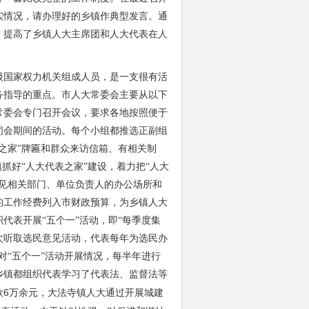
实情况，请办理好的乡镇作典型发言。通
，提高了乡镇人大主席团和人大代表在人
国家权力机关组成人员，是一支很有活
务指导的重点。市人大常委会主要从以下
常委会专门召开会议，要求各地按照便于
闭会期间的活动。每个小组都推选正副组
之家”牌匾和群众来访信箱、有相关制
抓好“人大代表之家”建设，着力把“人大
见相关部门、单位负责人的办公场所和
的工作经费列入市财政预算，为乡镇人大
代表开展“五个一”活动，即“每季度集
次听取选民意见活动，代表每年为选民办
对“五个一”活动开展情况，每半年进行
乡镇都组织代表学习了代表法、监督法等
6
款
万余元，大法寺镇人大通过开展城建