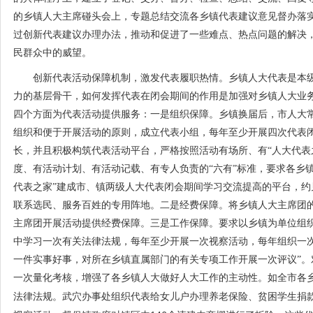
的乡镇人大主席碰头会上，专题总结交流各乡镇代表建议意见督办落
过创新代表建议办理办法，推动和促进了一些难点、热点问题的解决
民群众中的威望。
创新代表活动保障机制，激发代表履职热情。乡镇人大代表是本级
力的基层骨干，如何发挥代表在闭会期间的作用是加强对乡镇人大业
四个方面为代表活动提供服务：一是组织保障。乡镇换届后，市人大
组织和便于开展活动的原则，成立代表小组，每年至少开展四次代表
长，并且积极构筑代表活动平台，严格按照活动有场所、有“人大代表
度、有活动计划、有活动记载、有专人负责的“六有”标准，要求各乡镇
代表之家”建成市、镇两级人大代表闭会期间学习交流提高的平台，约
联系选民、服务百姓的专用阵地。二是经费保障。将乡镇人大主席团
主席团开展活动提供经费保障。三是工作保障。要求以乡镇为单位组织
中学习一次有关法律法规，每年至少开展一次视察活动，每年组织一
一件实事好事，对所在乡镇直属部门的有关专项工作开展一次评议”。
一次量化考核，增强了各乡镇人大做好人大工作的主动性。如全市各
法律法规。武穴办事处组织代表给女儿户办理养老保险、贫困学生捐