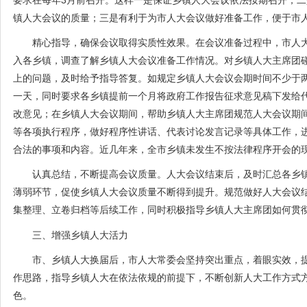
3
要求在每年
月前召开。这样一是保证乡镇人大会议依法按期召开；二
镇人大会议的质量；三是有利于为市人大会议做好准备工作，便于市
精心指导，确保会议取得实质性效果。在会议准备过程中，市人大
入各乡镇，调查了解乡镇人大会议准备工作情况。对乡镇人大主席团
上的问题，及时给予指导答复。如规定乡镇人大会议会期时间不少于
一天，同时要求各乡镇提前一个月将政府工作报告征求意见稿下发给
改意见；在乡镇人大会议期间，帮助乡镇人大主席团规范人大会议期
等各项执行程序，做好程序性讲话、代表讨论发言记录等具体工作，
合法的事项和内容。近几年来，全市乡镇未发生不按法律程序开会的
认真总结，不断提高会议质量。人大会议结束后，及时汇总各乡镇
薄弱环节，促使乡镇人大会议质量不断得到提升。规范做好人大会议
集整理、立卷归档等后续工作，同时积极指导乡镇人大主席团如何贯
三、增强乡镇人大活力
市、乡镇人大换届后，市人大常委会坚持突出重点，着眼实效，提出
作思路，指导乡镇人大在依法依规的前提下，不断创新人大工作方式
色。