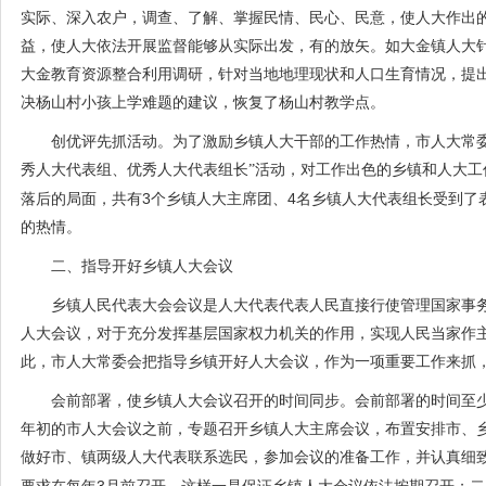
实际、深入农户，调查、了解、掌握民情、民心、民意，使人大作出
益，使人大依法开展监督能够从实际出发，有的放矢。如大金镇人大
大金教育资源整合利用调研，针对当地地理现状和人口生育情况，提
决杨山村小孩上学难题的建议，恢复了杨山村教学点。
创优评先抓活动。为了激励乡镇人大干部的工作热情，市人大常委
秀人大代表组、优秀人大代表组长”活动，对工作出色的乡镇和人大工
3
4
落后的局面，共有
个乡镇人大主席团、
名乡镇人大代表组长受到了
的热情。
二、指导开好乡镇人大会议
乡镇人民代表大会会议是人大代表代表人民直接行使管理国家事务
人大会议，对于充分发挥基层国家权力机关的作用，实现人民当家作
此，市人大常委会把指导乡镇开好人大会议，作为一项重要工作来抓
会前部署，使乡镇人大会议召开的时间同步。会前部署的时间至少
年初的市人大会议之前，专题召开乡镇人大主席会议，布置安排市、
做好市、镇两级人大代表联系选民，参加会议的准备工作，并认真细