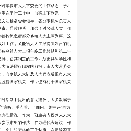
时掌握市人大常委会的工作动态，学习
注重在平时工作中，加强上下联系：一是
发文明确常委会领导、各办事机构负责人
总责。通过联系，加强了对乡镇人大工作
议都轮流邀请部分乡镇人大主席列席。这
做好工作，又能给人大主席提供发言的机
求各乡镇人大上报年终工作总结和第二年
安排，使其制定的工作计划更具科学性和
人大依法履行职权的前提，市人大常委会
大，向乡镇人大以及人大代表通报市人大
地监督国家机关工作，也有利于国家机关
时活动中提出的意见建议，大多数属于
普遍听、重点看、当面问、集中评”的方
议办理情况，作为一项重要内容列入人大
镇参照市里的作法，在办理代表建议工作
等一套比较完整的工作制度。在最近召开