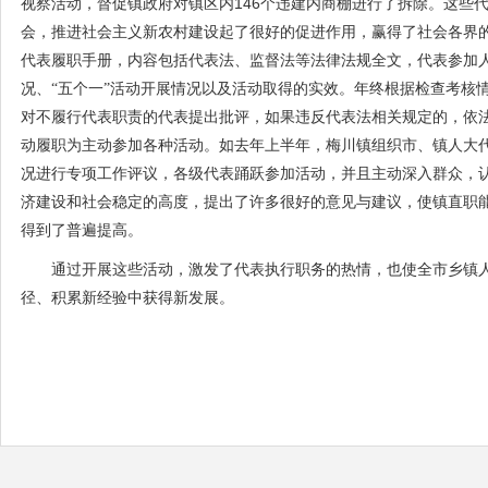
146
视察活动，督促镇政府对镇区内
个违建内商棚进行了拆除。这些
会，推进社会主义新农村建设起了很好的促进作用，赢得了社会各界
代表履职手册，内容包括代表法、监督法等法律法规全文，代表参加
况、“五个一”活动开展情况以及活动取得的实效。年终根据检查考核
对不履行代表职责的代表提出批评，如果违反代表法相关规定的，依
动履职为主动参加各种活动。如去年上半年，梅川镇组织市、镇人大
况进行专项工作评议，各级代表踊跃参加活动，并且主动深入群众，
济建设和社会稳定的高度，提出了许多很好的意见与建议，使镇直职
得到了普遍提高。
通过开展这些活动，激发了代表执行职务的热情，也使全市乡镇
径、积累新经验中获得新发展。