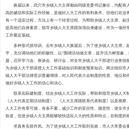
换届以来，武穴市乡镇人大主席都由同级党委书记兼任，均配有人
高的威信和实际工作经验，是做好人大工作的有利条件。但他们在业
有一个适应过程，方法上有一个转变过程。为帮助乡镇人大主席、副
提高他们自身素质，指导乡镇人大主席团加强自身建设，作为一项经
工作奠定基础。
多种形式抓培训。去年乡镇人大换届后，为了使乡镇人大主席、副
平，充分调动他们的积极性，以“围绕活动做文章，提升活力树形象，
题，召开学习会、座谈会、研讨会，对全市乡镇人大干部进行业务技
为乡镇人大干部讲授人大工作基础知识和财政预算知识。两次组织市
镇人大干部法律意识普遍增强，对人民代表大会制度的性质、地位和
做好乡镇人大工作的信心和决心。
联系实际建制度。结合乡镇人大工作实际，帮助和指导乡镇人大制
《人大代表定期活动制度》、《人大主席团联系代表制度》以及视察
人大工作有章可循，有条不紊，减少工作的盲目性、随意性，使全市
轨道，也使乡镇人大主席能够较快适应人大的性质和特点，在制度的
求真务实抓作风。为了使乡镇人大工作取到实效，市人大常委会要