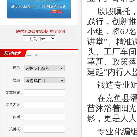
殷殷嘱托
践行，创新推
小组，将
62
《杂志》2026年第5期
电子期刊
讲堂”、精准
头、工厂车间
革新、政策落
期号：
建起“内行人
栏目：
锻造专业
文章标题：
在嘉鱼县
文章内容：
苗沐浴着阳光
影，更是人大
作者：
关键词：
专业化编