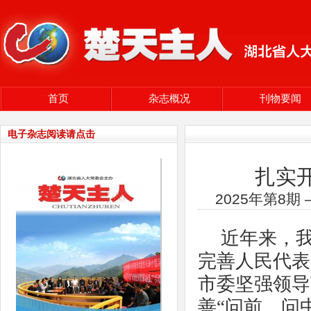
首页
杂志概况
刊物要闻
电子杂志阅读请点击
扎实
2025年第8
近年来，
完善人民代表
市委坚强领导
善“问前、问