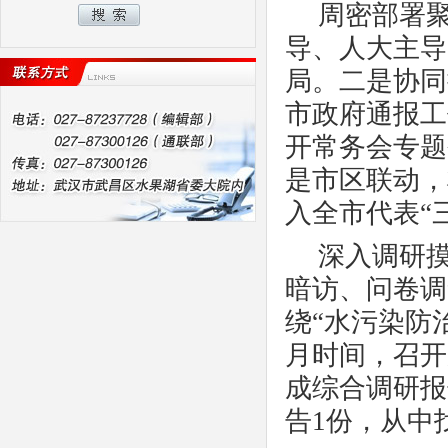
周密部署
导、人大主导
局。二是协同
市政府通报工
开常务会专题
是市区联动，
入全市代表“
深入调研
暗访、问卷调
绕
“水污染防
月时间，召开
成综合调研报
告1份，从中