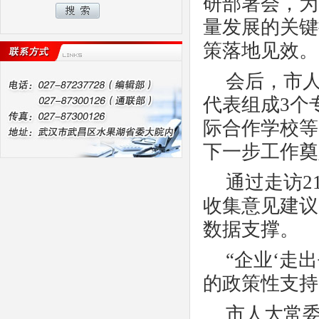
研部署会，为
量发展的关键
策落地见效。
会后，市
代表组成
3
个
际合作学校等
下一步工作奠
通过走访
2
收集意见建议
数据支撑。
“企业‘走
的政策性支持
市人大常