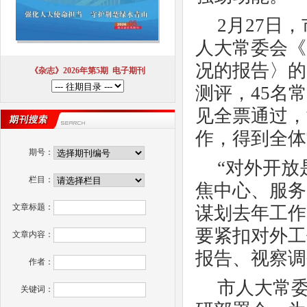
2
月
27
日，
人大常委会《
况的报告〉的
《杂志》2026年第5期
电子期刊
测评，
45
名常
见全票通过，
作，得到全体
期号：
“对外开
栏目：
焦中心、服务
文章标题：
谋划去年工作
要紧扣对外工
文章内容：
报告、视察调
作者：
市人大常
关键词：